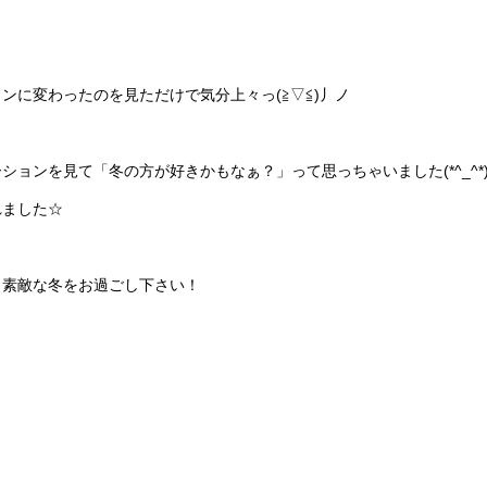
ョンに変わったのを見ただけで気分上々っ
(
≧▽≦
)
丿ノ
ーションを見て「冬の方が好きかもなぁ？」って思っちゃいました
(*^_^*
れました☆
、素敵な冬をお過ごし下さい！