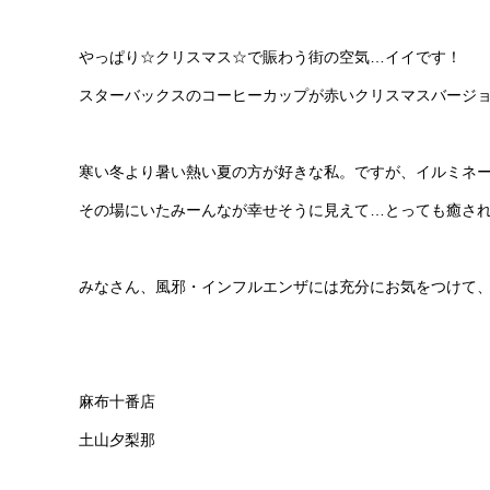
やっぱり☆クリスマス☆で賑わう街の空気…イイです！
スターバックスのコーヒーカップが赤いクリスマスバージ
寒い冬より暑い熱い夏の方が好きな私。ですが、イルミネ
その場にいたみーんなが幸せそうに見えて…とっても癒さ
みなさん、風邪・インフルエンザには充分にお気をつけて
麻布十番店
土山夕梨那