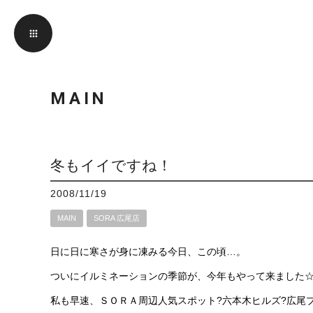
MAIN
冬もイイですね！
2008/11/19
MAIN
SORA 広尾店
日に日に寒さが身に凍みる今日、この頃…。
ついにイルミネーションの季節が、今年もやって来ました
私も早速、ＳＯＲＡ周辺人気スポット?六本木ヒルズ?広尾