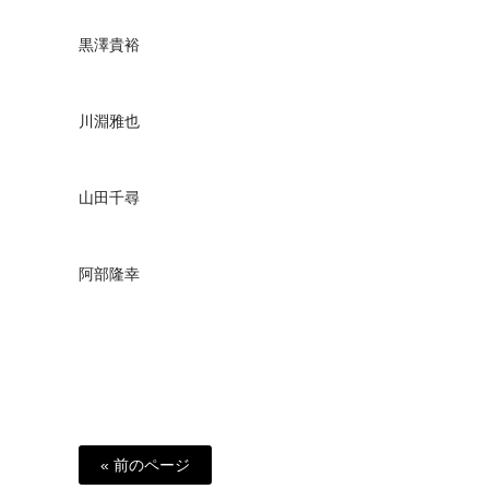
黒澤貴裕
川淵雅也
山田千尋
阿部隆幸
« 前のページ