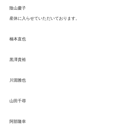
陰山慶子
産休に入らせていただいております。
楠本直也
黒澤貴裕
川淵雅也
山田千尋
阿部隆幸