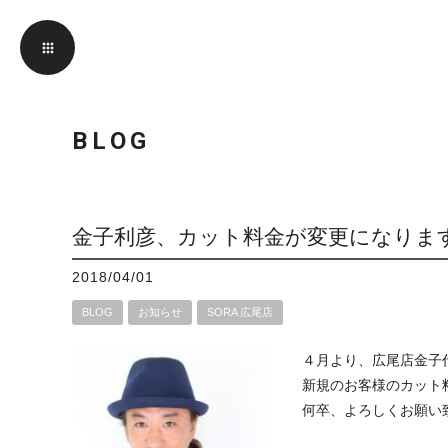
BLOG
金子利彦、カット料金が変更になりま
2018/04/01
BLOG
お知らせ
SORA 広尾店
４月より、広尾店金子
新規のお客様のカット料
何卒、よろしくお願い