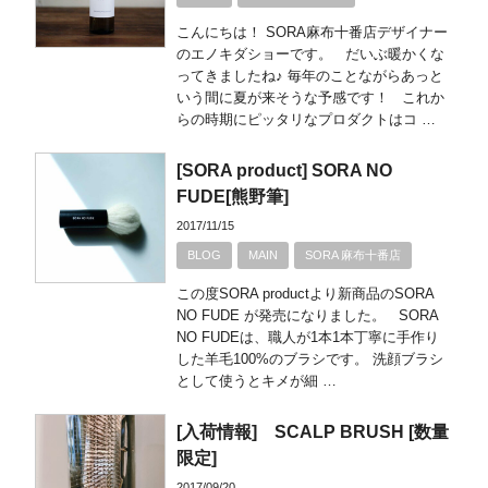
こんにちは！ SORA麻布十番店デザイナー
のエノキダショーです。 だいぶ暖かくな
ってきましたね♪ 毎年のことながらあっと
いう間に夏が来そうな予感です！ これか
らの時期にピッタリなプロダクトはコ …
[SORA product] SORA NO
FUDE[熊野筆]
2017/11/15
BLOG
MAIN
SORA 麻布十番店
この度SORA productより新商品のSORA
NO FUDE が発売になりました。 SORA
NO FUDEは、職人が1本1本丁寧に手作り
した羊毛100%のブラシです。 洗顔ブラシ
として使うとキメが細 …
[入荷情報] SCALP BRUSH [数量
限定]
2017/09/20