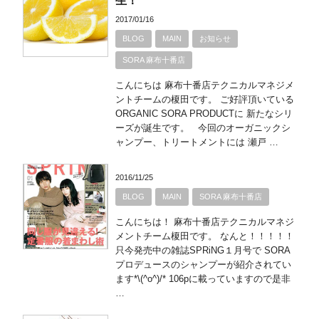
生！
2017/01/16
BLOG
MAIN
お知らせ
SORA 麻布十番店
こんにちは 麻布十番店テクニカルマネジメ
ントチームの榎田です。 ご好評頂いている
ORGANIC SORA PRODUCTに 新たなシリ
ーズが誕生です。 今回のオーガニックシ
ャンプー、トリートメントには 瀬戸 …
2016/11/25
BLOG
MAIN
SORA 麻布十番店
こんにちは！ 麻布十番店テクニカルマネジ
メントチーム榎田です。 なんと！！！！！
只今発売中の雑誌SPRiNG１月号で SORA
プロデュースのシャンプーが紹介されてい
ます*\(^o^)/* 106pに載っていますので是非
…