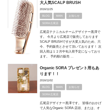
大人気SCALP BRUSH
2016/11/25
BLOG
MAIN
お知らせ
SORA 広尾店
広尾店テクニカルチームデザイナー黒澤で
す。 今月より広尾店で販売しております
SCALP BRUSHですが大変人気のため、只
今、予約販売とさせて頂いております！ 次
回入荷は１２月中旬入荷予定になっており
ます。 予約順の販売 …
Organic SORA プレゼント用もあ
ります！！
2016/11/02
BLOG
MAIN
お知らせ
SORA 広尾店
広尾店デザイナー黒澤です。 皆様のおかげ
で人気なOrganic SORA 店頭、または、オ