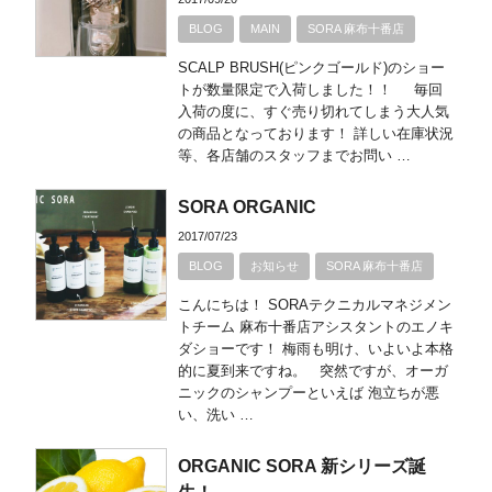
BLOG
MAIN
SORA 麻布十番店
SCALP BRUSH(ピンクゴールド)のショー
トが数量限定で入荷しました！！ 毎回
入荷の度に、すぐ売り切れてしまう大人気
の商品となっております！ 詳しい在庫状況
等、各店舗のスタッフまでお問い …
SORA ORGANIC
2017/07/23
BLOG
お知らせ
SORA 麻布十番店
こんにちは！ SORAテクニカルマネジメン
トチーム 麻布十番店アシスタントのエノキ
ダショーです！ 梅雨も明け、いよいよ本格
的に夏到来ですね。 突然ですが、オーガ
ニックのシャンプーといえば 泡立ちが悪
い、洗い …
ORGANIC SORA 新シリーズ誕