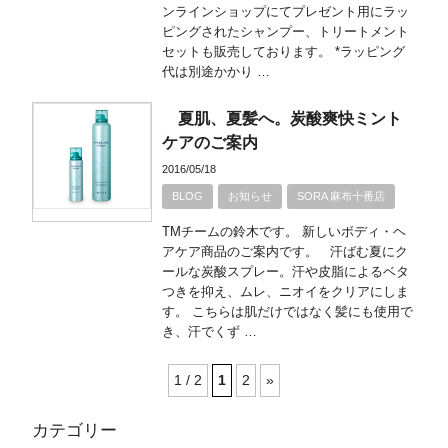
ンラインショップにてプレゼント用にラッ
ピングされたシャンプー、トリートメント
セットも販売しております。 *ラッピング
代は別途かかり …
夏肌、夏髪へ。炭酸爽快ミント
ケアのご案内
2016/05/18
BLOG
お知らせ
SORA 麻布十番店
TMチームの鈴木です。 新しいボディ・ヘ
アケア商品のご案内です。 汗ばむ夏にク
ールな炭酸スプレー。汗や皮脂によるベタ
つきを抑え、ムレ、ニオイをクリアにしま
す。 こちらは肌だけではなく髪にも使用で
き、汗でくず …
1 / 2
1
2
»
カテゴリー